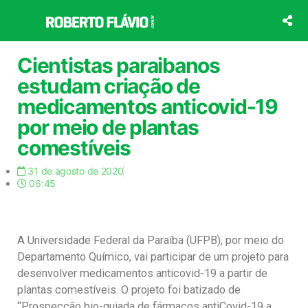
Ir
para
o
conteúdo
Cientistas paraibanos
estudam criação de
medicamentos anticovid-19
por meio de plantas
comestíveis
31 de agosto de 2020
06:45
A Universidade Federal da Paraíba (UFPB), por meio do
Departamento Químico, vai participar de um projeto para
desenvolver medicamentos anticovid-19 a partir de
plantas comestíveis. O projeto foi batizado de
“Prospecção bio-guiada de fármacos antiCovid-19 a