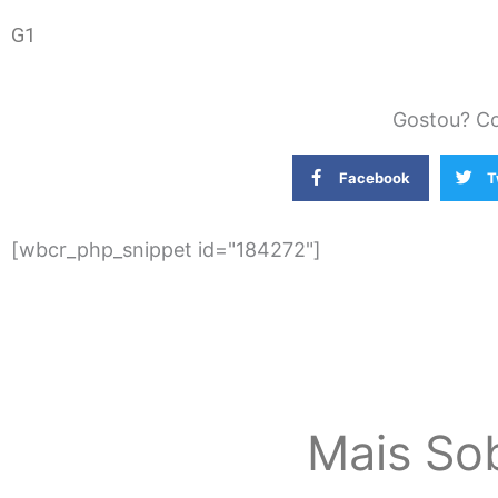
G1
Gostou? Co
Facebook
T
[wbcr_php_snippet id="184272"]
Mais So