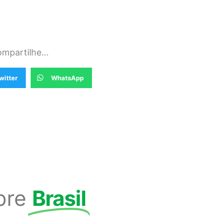
mpartilhe...
witter
WhatsApp
bre
Brasil