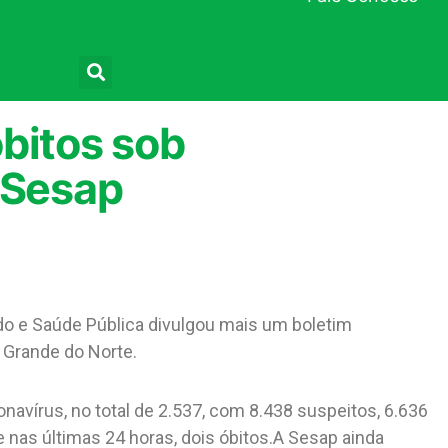
Pesquisar
bitos sob
 Sesap
tado e Saúde Pública divulgou mais um boletim
 Grande do Norte.
navírus, no total de 2.537, com 8.438 suspeitos, 6.636
nas últimas 24 horas, dois óbitos.A Sesap ainda