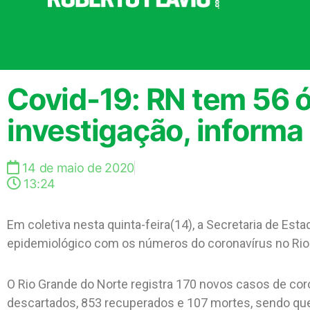
Covid-19: RN tem 56 ó
investigação, informa
14 de maio de 2020
13:24
Em coletiva nesta quinta-feira(14), a Secretaria de Es
epidemiológico com os números do coronavírus no Rio
O Rio Grande do Norte registra 170 novos casos de coro
descartados, 853 recuperados e 107 mortes, sendo que 