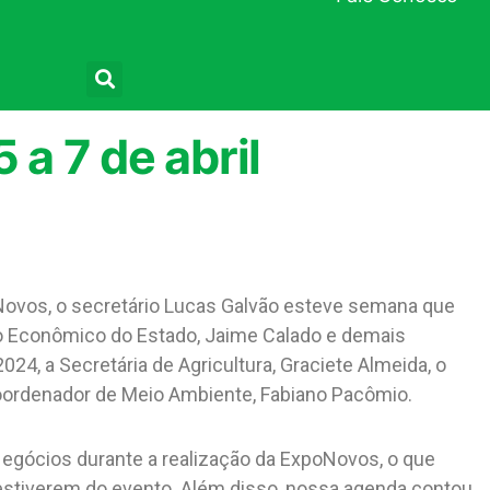
Pesquisar
a 7 de abril
s Novos, o secretário Lucas Galvão esteve semana que
o Econômico do Estado, Jaime Calado e demais
4, a Secretária de Agricultura, Graciete Almeida, o
Coordenador de Meio Ambiente, Fabiano Pacômio.
Negócios durante a realização da ExpoNovos, o que
 estiverem do evento. Além disso, nossa agenda contou