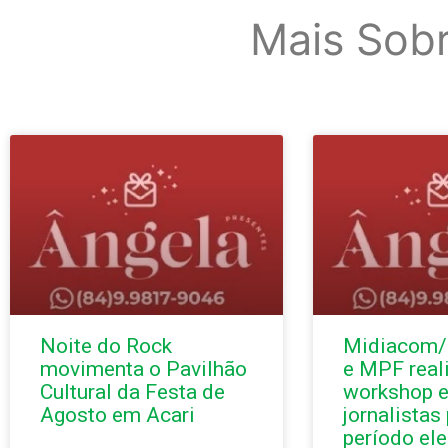
Mais Sob
Noite do Rock
Midiacom
movimenta o Pavilhão
e MPF rea
Cultural da Festa de
workshop e
Agosto em Acari
jornalistas
período ele