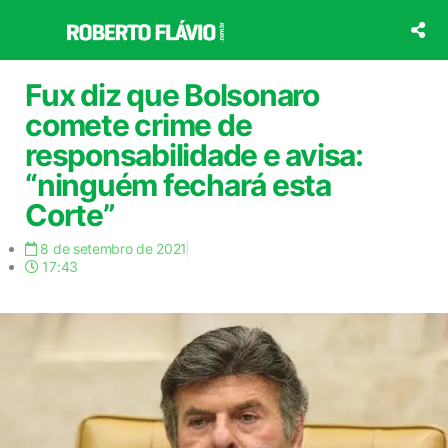
Ir
para
o
conteúdo
Fux diz que Bolsonaro
comete crime de
responsabilidade e avisa:
“ninguém fechará esta
Corte”
8 de setembro de 2021
17:43