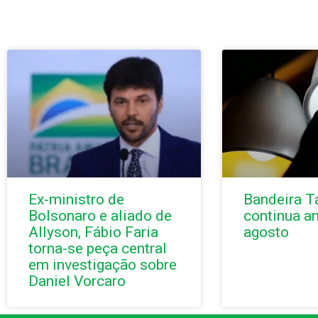
Ex-ministro de
Bandeira Ta
Bolsonaro e aliado de
continua a
Allyson, Fábio Faria
agosto
torna-se peça central
em investigação sobre
Daniel Vorcaro