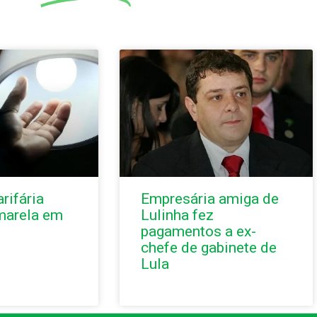
rifária
Empresária amiga de
marela em
Lulinha fez
pagamentos a ex-
chefe de gabinete de
Lula