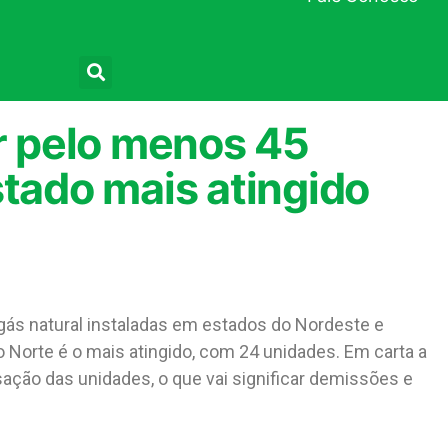
Pesquisar
ar pelo menos 45
stado mais atingido
gás natural instaladas em estados do Nordeste e
 Norte é o mais atingido, com 24 unidades. Em carta a
isação das unidades, o que vai significar demissões e