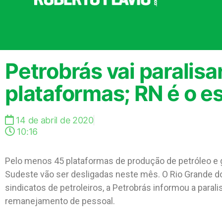
Petrobrás vai paralis
plataformas; RN é o e
14 de abril de 2020
10:16
Pelo menos 45 plataformas de produção de petróleo e 
Sudeste vão ser desligadas neste mês. O Rio Grande do
sindicatos de petroleiros, a Petrobrás informou a paral
remanejamento de pessoal.