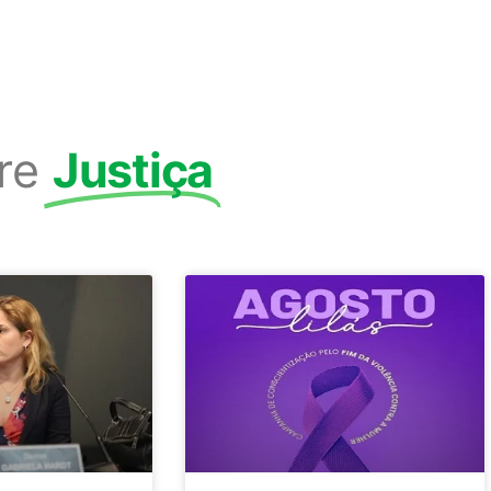
re
Justiça