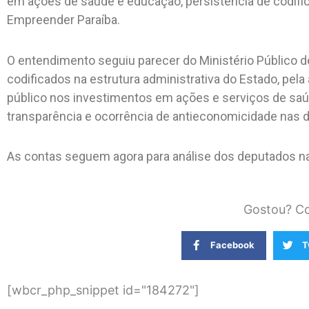
em ações de saúde e educação, persistência de codifi
Empreender Paraíba.
O entendimento seguiu parecer do Ministério Público de
codificados na estrutura administrativa do Estado, pe
público nos investimentos em ações e serviços de sa
transparência e ocorrência de antieconomicidade na
As contas seguem agora para análise dos deputados na 
Gostou? Co
Facebook
T
[wbcr_php_snippet id="184272"]