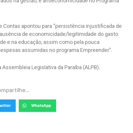
cados na gestão, e antieconomicidade no Programa
 Contas apontou para “persistência injustificada de
la ausência de economicidade/legitimidade do gasto
úde e na educação, assim como pela pouca
s despesas assumidas no programa Empreender”.
Assembleia Legislativa da Paraíba (ALPB).
mpartilhe...
witter
WhatsApp