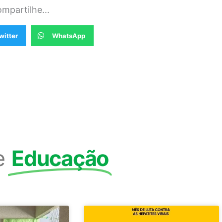
mpartilhe...
witter
WhatsApp
e
Educação