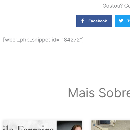
Gostou? Co
Facebook
T
[wbcr_php_snippet id="184272"]
Mais Sobr