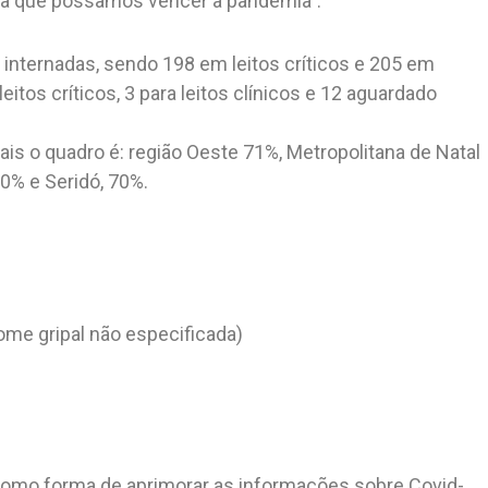
ara que possamos vencer a pandemia”.
internadas, sendo 198 em leitos críticos e 205 em
leitos críticos, 3 para leitos clínicos e 12 aguardado
ais o quadro é: região Oeste 71%, Metropolitana de Natal
0% e Seridó, 70%.
ome gripal não especificada)
omo forma de aprimorar as informações sobre Covid-