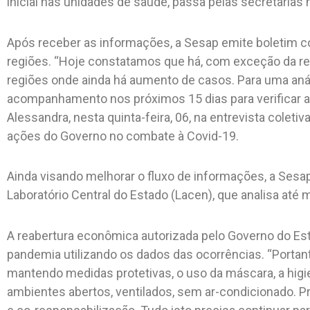
inicial nas unidades de saúde, passa pelas secretarias
Após receber as informações, a Sesap emite boletim
regiões. “Hoje constatamos que há, com exceção da reg
regiões onde ainda há aumento de casos. Para uma anál
acompanhamento nos próximos 15 dias para verificar a
Alessandra, nesta quinta-feira, 06, na entrevista colet
ações do Governo no combate à Covid-19.
Ainda visando melhorar o fluxo de informações, a Sesap e
Laboratório Central do Estado (Lacen), que analisa até 
A reabertura econômica autorizada pelo Governo do Est
pandemia utilizando os dados das ocorrências. “Portant
mantendo medidas protetivas, o uso da máscara, a higie
ambientes abertos, ventilados, sem ar-condicionado. P