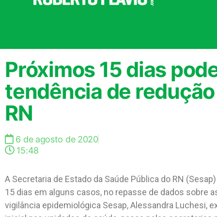
Próximos 15 dias pod
tendência de redução
RN
6 de agosto de 2020
15:48
A Secretaria de Estado da Saúde Pública do RN (Sesap) 
15 dias em alguns casos, no repasse de dados sobre a
vigilância epidemiológica Sesap, Alessandra Luchesi, ex