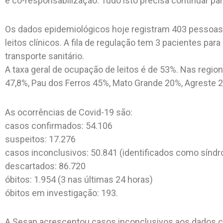
e co-responsabilização. Tudo isto precisa continuar p
Os dados epidemiológicos hoje registram 403 pessoas 
leitos clínicos. A fila de regulação tem 3 pacientes para 
transporte sanitário.
A taxa geral de ocupação de leitos é de 53%. Nas region
47,8%, Pau dos Ferros 45%, Mato Grande 20%, Agreste 2
As ocorrências de Covid-19 são:
casos confirmados: 54.106
suspeitos: 17.276
casos inconclusivos: 50.841 (identificados como síndr
descartados: 86.720
óbitos: 1.954 (3 nas últimas 24 horas)
óbitos em investigação: 193.
A Sesap acrescentou casos inconclusivos aos dados c