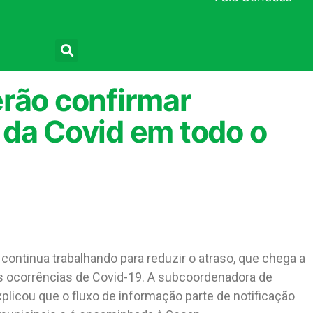
Pesquisar
erão confirmar
 da Covid em todo o
continua trabalhando para reduzir o atraso, que chega a
s ocorrências de Covid-19. A subcoordenadora de
plicou que o fluxo de informação parte de notificação