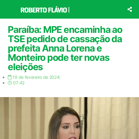
Ir
para
o
conteúdo
Paraíba: MPE encaminha ao
TSE pedido de cassação da
prefeita Anna Lorena e
Monteiro pode ter novas
eleições
19 de fevereiro de 2024
07:42